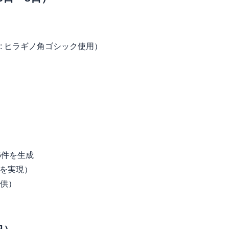
: ヒラギノ角ゴシック使用）
5件を生成
7を実現）
供）