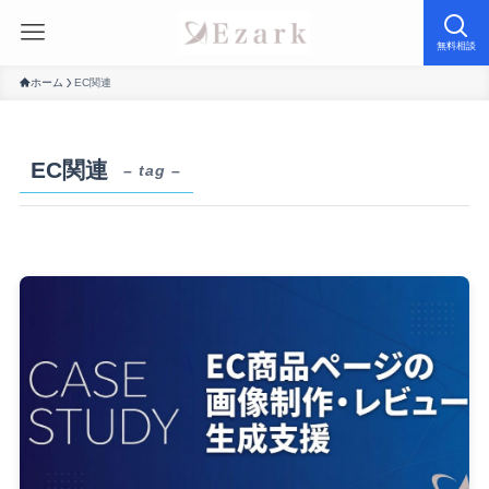
無料相談
ホーム
EC関連
EC関連
– tag –